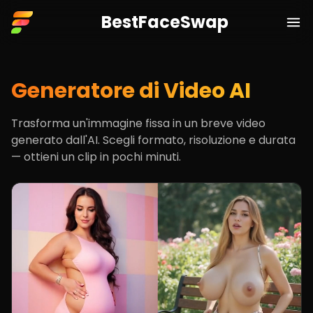
BestFaceSwap
BestFaceSwap
Ope
Generatore di Video AI
Trasforma un'immagine fissa in un breve video
generato dall'AI. Scegli formato, risoluzione e durata
— ottieni un clip in pochi minuti.